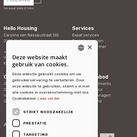
Hello Housing
Services
Carolina van Nassaustraat 165
Expat services
2595 SX The Hague
Bedrijfsdiensten
×
Word onze partner
+31 (0)88 432 40 70
Referenties
Deze website maakt
info@hellohousing.nl
Contact
ENGLISH
gebruik van cookies.
KvK 73117765
DUTCH
Deze website gebruikt cookies om uw
Over ons
Woningaanbod
gebruikerservaring te verbeteren. Door
Ons team
Serviced Apartments
onze website te gebruiken, stemt u in met
Duurzaamheid
Overige verhuur
alle cookies in overeenstemming met ons
Vacatures
Veelgestelde vragen
Cookiebeleid.
Lees verder
Ons nieuws
Over Nederland
STRIKT NOODZAKELIJK
PRESTATIE
Aangesloten bij:
Partner van:
TARGETING