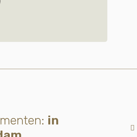
!
ementen:
in
dam