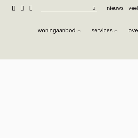
Zoek
nieuws
vee
woningaanbod
services
ove