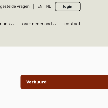
lgestelde vragen
EN
NL
login
r ons
over nederland
contact
Verhuurd