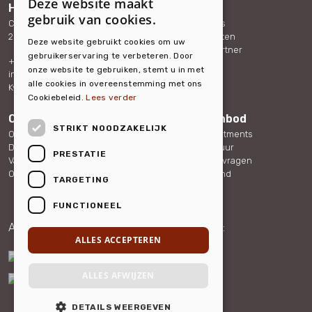
Deze website maakt
Hello Housing
Services
ENGLISH
gebruik van cookies.
Carolina van Nassaustraat 165
Expat services
DUTCH
2595 SX The Hague
Bedrijfsdiensten
Deze website gebruikt cookies om uw
Word onze partner
gebruikerservaring te verbeteren. Door
+31 (0)88 432 40 70
Referenties
onze website te gebruiken, stemt u in met
info@hellohousing.nl
Contact
alle cookies in overeenstemming met ons
KvK 73117765
Cookiebeleid.
Lees verder
Over ons
Woningaanbod
STRIKT NOODZAKELIJK
Ons team
Serviced Apartments
Duurzaamheid
Overige verhuur
PRESTATIE
Vacatures
Veelgestelde vragen
Ons nieuws
Over Nederland
TARGETING
FUNCTIONEEL
Aangesloten bij:
Partner van:
ALLES ACCEPTEREN
ALLES AFWIJZEN
DETAILS WEERGEVEN