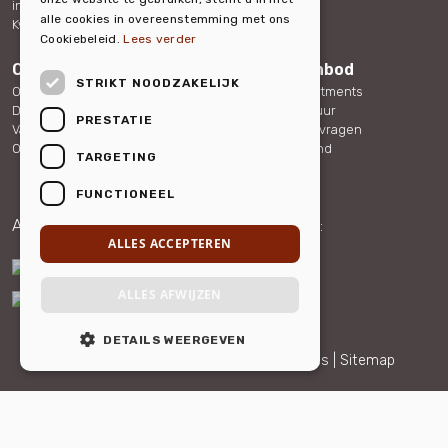
info@hellohousing.nl
Contact
alle cookies in overeenstemming met ons
KvK 73117765
Cookiebeleid.
Lees verder
Over ons
Woningaanbod
STRIKT NOODZAKELIJK
Ons team
Serviced Apartments
Duurzaamheid
Overige verhuur
PRESTATIE
Vacatures
Veelgestelde vragen
Ons nieuws
Over Nederland
TARGETING
FUNCTIONEEL
Aangesloten bij:
Partner van:
ALLES ACCEPTEREN
ALLES AFWIJZEN
DETAILS WEERGEVEN
© 2026 Hello Housing |
Privacy en cookies
|
Sitemap
Maatwerk website
webmix