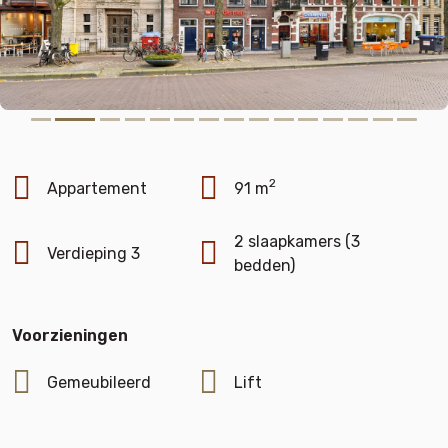
2
Appartement
91 m
2 slaapkamers (3
Verdieping 3
bedden)
Voorzieningen
Gemeubileerd
Lift