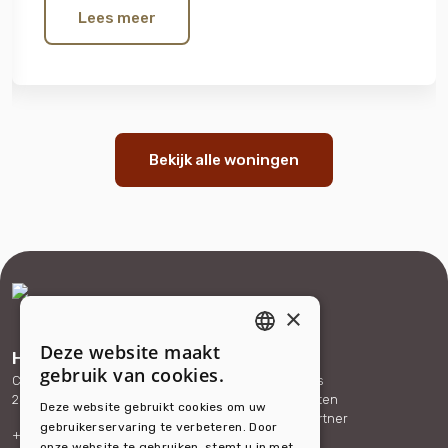
Lees meer
Bekijk alle woningen
×
Deze website maakt
Hello Housing
Services
ENGLISH
gebruik van cookies.
Carolina van Nassaustraat 165
Expat services
DUTCH
2595 SX The Hague
Bedrijfsdiensten
Deze website gebruikt cookies om uw
Word onze partner
gebruikerservaring te verbeteren. Door
+31 (0)88 432 40 70
Referenties
onze website te gebruiken, stemt u in met