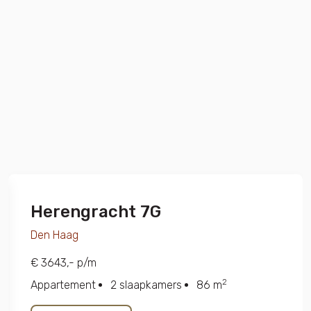
Herengracht 7G
Den Haag
€ 3643,- p/m
2
Appartement
2 slaapkamers
86 m