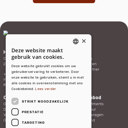
×
Deze website maakt
Hello Housing
Services
ENGLISH
gebruik van cookies.
Carolina van Nassaustraat 165
Expat services
DUTCH
2595 SX The Hague
Bedrijfsdiensten
Deze website gebruikt cookies om uw
Word onze partner
gebruikerservaring te verbeteren. Door
+31 (0)88 432 40 70
Referenties
onze website te gebruiken, stemt u in met
info@hellohousing.nl
Contact
alle cookies in overeenstemming met ons
KvK 73117765
Cookiebeleid.
Lees verder
Over ons
Woningaanbod
STRIKT NOODZAKELIJK
Ons team
Serviced Apartments
Duurzaamheid
Overige verhuur
PRESTATIE
Vacatures
Veelgestelde vragen
Ons nieuws
Over Nederland
TARGETING