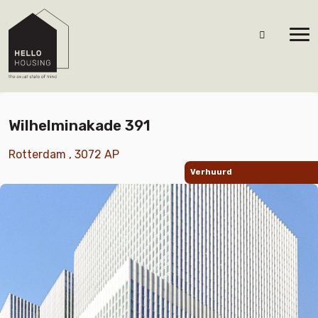
Wilhelminakade 391
Rotterdam , 3072 AP
Verhuurd