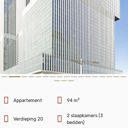
2
Appartement
94 m
2 slaapkamers (3
Verdieping 20
bedden)