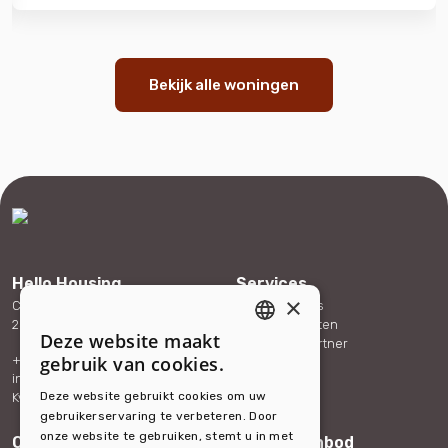
Bekijk alle woningen
Hello Housing
Services
×
Carolina van Nassaustraat 165
Expat services
2595 SX The Hague
Bedrijfsdiensten
Deze website maakt
Word onze partner
ENGLISH
+31 (0)88 432 40 70
gebruik van cookies.
Referenties
info@hellohousing.nl
Contact
DUTCH
Deze website gebruikt cookies om uw
KvK 73117765
gebruikerservaring te verbeteren. Door
onze website te gebruiken, stemt u in met
Over ons
Woningaanbod