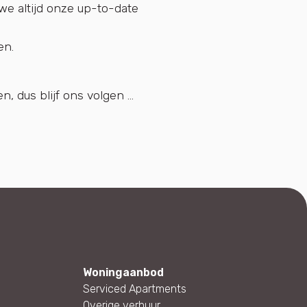
e altijd onze up-to-date
en.
dus blijf ons volgen ...
Woningaanbod
Serviced Apartments
Overige verhuur