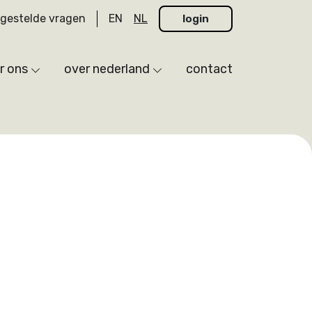
lgestelde vragen
EN
NL
login
r ons
over nederland
contact