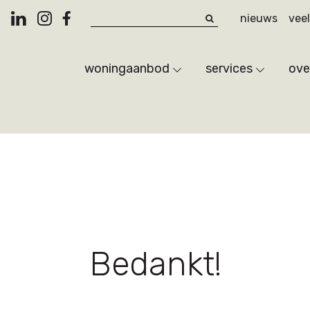
Zoek
nieuws
vee
woningaanbod
services
ove
Bedankt!