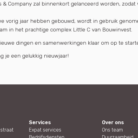
 & Company zal binnenkort gelanceerd worden, zodat w
 we vorig jaar hebben gebouwd, wordt in gebruik genom
dam in het prachtige complex Little C van Bouwinvest.
ieuwe dingen en samenwerkingen klaar om op te starten, 
 je een gelukkig nieuwjaar!
Services
Over ons
straat
Expat services
Ons team
Bedrijfsdiensten
Duurzaamheid